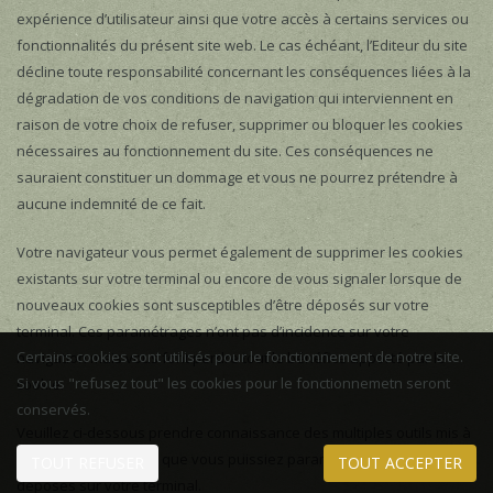
expérience d’utilisateur ainsi que votre accès à certains services ou
fonctionnalités du présent site web. Le cas échéant, l’Editeur du site
décline toute responsabilité concernant les conséquences liées à la
dégradation de vos conditions de navigation qui interviennent en
raison de votre choix de refuser, supprimer ou bloquer les cookies
nécessaires au fonctionnement du site. Ces conséquences ne
sauraient constituer un dommage et vous ne pourrez prétendre à
aucune indemnité de ce fait.
Votre navigateur vous permet également de supprimer les cookies
existants sur votre terminal ou encore de vous signaler lorsque de
nouveaux cookies sont susceptibles d’être déposés sur votre
terminal. Ces paramétrages n’ont pas d’incidence sur votre
Certains cookies sont utilisés pour le fonctionnement de notre site.
navigation mais vous font perdre tout le bénéfice apporté par le
Si vous "refusez tout" les cookies pour le fonctionnemetn seront
cookie.
conservés.
Veuillez ci-dessous prendre connaissance des multiples outils mis à
votre disposition afin que vous puissiez paramétrer les cookies
TOUT REFUSER
TOUT ACCEPTER
déposés sur votre terminal.