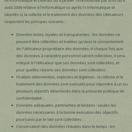
loi Informatique et Libertés du 6 janvier 1978 modifiée par la loi du 6
août 2004 relative à l'informatique (ci-après l’« Informatique et
Libertés »), la collecte et le traitement des données des Utilisateurs
respectent les principes suivants :
Données licites, loyales et transparentes : les données ne
peuvent être collectées et traitées qu'avec le consentement
de l'Utilisateur propriétaire des données. A chaque fois que
des données à caractère personnel seront collectées, il sera
indiqué à l'Utilisateur que ses données sont collectées, et
pour quelles raisons ses données sont collectées ;
Finalités déterminées, explicites et légitimes : la collecte et le
traitement des données sont exécutés pour répondre à un ou
plusieurs objectifs déterminés dans la présente politique de
confidentialité ;
Données adéquates, pertinentes et limitées : seules les
données nécessaires à la bonne exécution des objectifs
poursuivis par le site sont collectées ;
Conservation des données réduites dans le temps : les