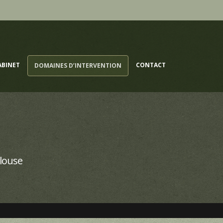
ABINET
CONTACT
DOMAINES D’INTERVENTION
louse