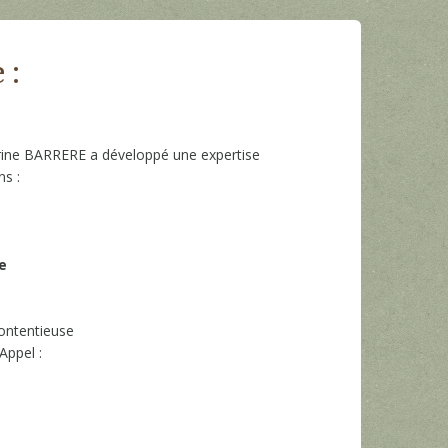
 :
herine BARRERE a développé une expertise
s :
e
ontentieuse
Appel :