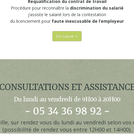
Requalification du contrat de travail
Procédure pour reconnaître la
discrimination du salarié
j’assiste le salarié lors de la contestation
du licenciement pour
faute inexcusable de l’employeur
En savoir +
CONSULTATIONS ET ASSISTANC
Du lundi au vendredi de 9H00 à 20H00
- 05 34 36 98 92 -
ille, sur rendez vous du lundi au vendredi selon vos 
(possibilité de rendez vous entre 12H00 et 14H00).