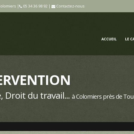
Colomiers |
05 34 36 98 92
|
Contactez-nous
ACCUEIL
LE C
ERVENTION
, Droit du travail...
à Colomiers près de Tou